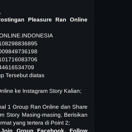
,
ostingan Pleasure Ran Online
N.ONLINE.INDONESIA
8108298836895
5009849736198
7101716083706
844616534709
p Tersebut diatas
nline ke Instagram Story Kalian;
imal 1 Group Ran Online dan Share
am Story Masing-masing, Berisikan
at yang tertera di Point 2;
 Join Group Facebook, Follow